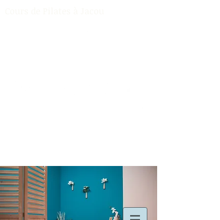
Cours de Pilates à Jacou
Contact:
06 20 54 52 80
Cours de Pilates à Jacou (34)