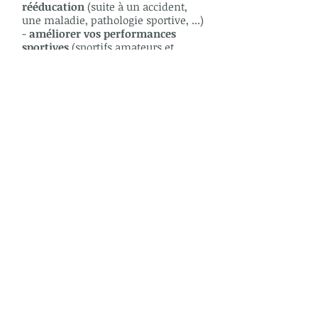
rééducation
(suite à un accident,
une maladie, pathologie sportive, ...)
-
améliorer vos performances
sportives
(sportifs amateurs et
professionnels)
-
vous détendre
, vous octroyer un
moment pour vous
- ....
Après avoir expérimenté la méthode
Pilates, vous vous
sentirez mieux
physiquement et mentalement
et e
ntretiendrez
ainsi votre
capital
santé
!
"Un corps libre de tensions et de
fatigue permet d'affronter toutes
les complexités de la vie."
J.H Pilates