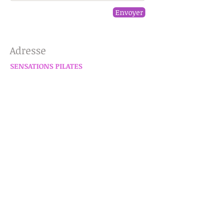
Envoyer
Adresse
SENSATIONS PILATES
Espace Bocaud
Immeuble Odyssée
Avenue de Vendargues
34830 Jacou, France
maryann@sensationspilates.fr
T :
06 20 54 52 80
Nous suivre
Sur Facebook
Sur Instagram