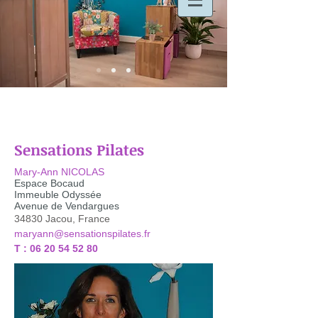
Sensations Pilates
Mary-Ann NICOLAS
Espace Bocaud
Immeuble Odyssée
Avenue de Vendargues
34830 Jacou, France
maryann@sensationspilates.fr
T :
06 20 54 52 80