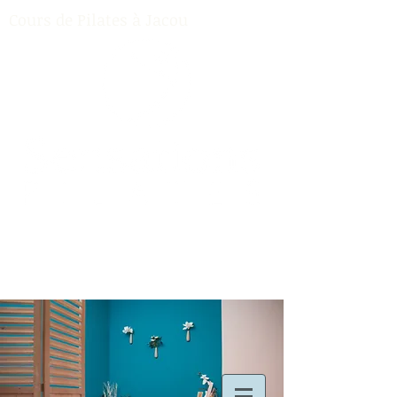
Cours de Pilates à Jacou
Contact:
06 20 54 52 80
Cours de Pilates à Jacou (34)