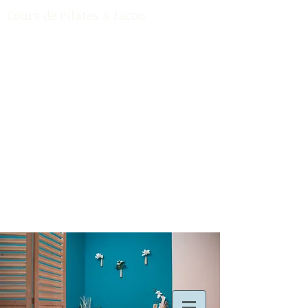
Cours de Pilates à Jacou
Contact:
06 20 54 52 80
Cours de Pilates à Jacou (34)